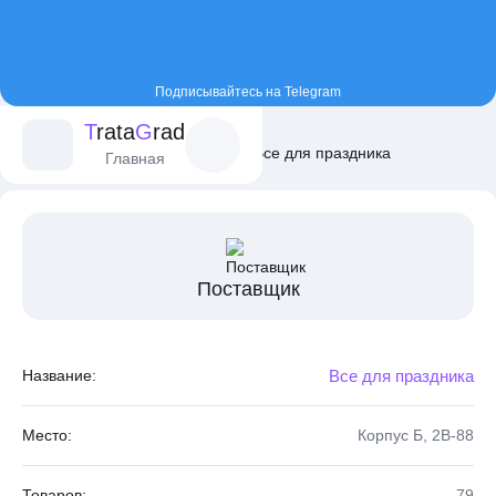
Подписывайтесь на Telegram
T
rata
G
rad
Главная
Постащики
Все для праздника
Главная
Поставщик
Название:
Все для праздника
Место:
Корпус Б, 2B-88
Товаров:
79