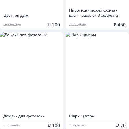
Пиротехнический фонтан
Цветной дым
вася - василёк 3 эффекта
₽
200
₽
450
13.03.2026
916665
13.03.2026
916666
Дождик для фотозоны
Шары цифры
₽
100
₽
70
11.03.2026
914602
11.03.2026
914603