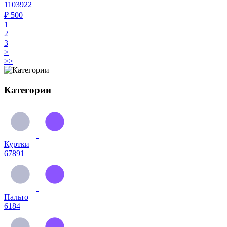
1103922
₽
500
1
2
3
>
>>
Категории
Куртки
67891
Пальто
6184