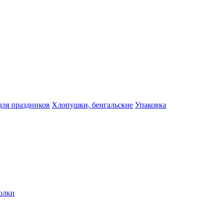
для праздников
Хлопушки, бенгальские
Упаковка
олки