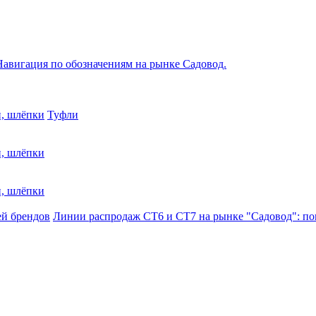
Навигация по обозначениям на рынке Садовод.
, шлёпки
Туфли
, шлёпки
, шлёпки
лей брендов
Линии распродаж СТ6 и СТ7 на рынке "Садовод": п