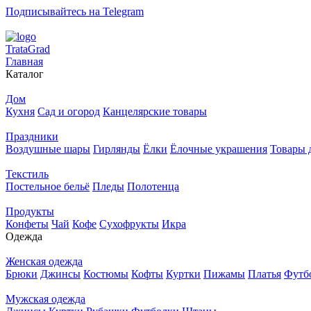
Подписывайтесь на Telegram
T
rata
G
rad
Главная
Каталог
Дом
Кухня
Сад и огород
Канцелярские товары
Праздники
Воздушные шары
Гирлянды
Ёлки
Ёлочные украшения
Товары 
Текстиль
Постельное бельё
Пледы
Полотенца
Продукты
Конфеты
Чай
Кофе
Сухофрукты
Икра
Одежда
Женская одежда
Брюки
Джинсы
Костюмы
Кофты
Куртки
Пижамы
Платья
Футб
Мужская одежда