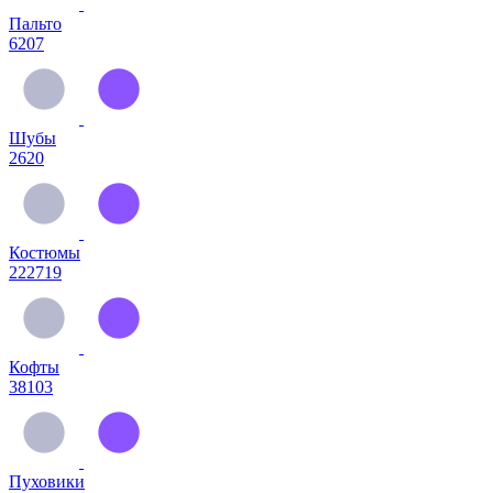
Пальто
6207
Шубы
2620
Костюмы
222719
Кофты
38103
Пуховики