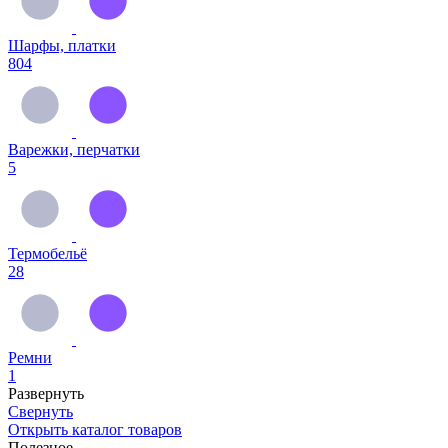
Шарфы, платки
804
Варежки, перчатки
5
Термобельё
28
Ремни
1
Развернуть
Свернуть
Открыть
каталог товаров
Полезное