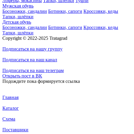
Лоферы, мокасины
Тапки, шлёпки
Туфли
Мужская обувь
Босоножки, сандалии
Ботинки, сапоги
Кроссовки, кеды
Тапки, шлёпки
Детская обувь
Босоножки, сандалии
Ботинки, сапоги
Кроссовки, кеды
Тапки, шлёпки
Copyright © 2022-2025 Tratagrad
Подписаться
на нашу группу
Подписаться
на наш канал
Подписаться
на наш телеграм
Открыть
пост в ВК
Подождите пока формируется ссылка
Главная
Каталог
Схема
Поставщики