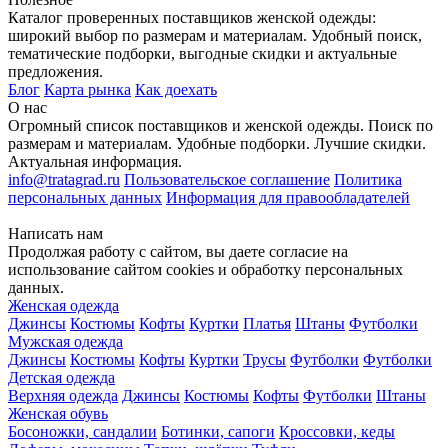
Каталог проверенных поставщиков женской одежды:
широкий выбор по размерам и материалам. Удобный поиск,
тематические подборки, выгодные скидки и актуальные
предложения.
Блог
Карта рынка
Как доехать
О нас
Огромный список поставщиков и женской одежды. Поиск по
размерам и материалам. Удобные подборки. Лучшие скидки.
Актуальная информация.
info@tratagrad.ru
Пользовательское соглашение
Политика
персональных данных
Информация для правообладателей
Написать нам
Продолжая работу с сайтом, вы даете согласие на
использование сайтом cookies и обработку персональных
данных.
Женская одежда
Джинсы
Костюмы
Кофты
Куртки
Платья
Штаны
Футболки
Мужская одежда
Джинсы
Костюмы
Кофты
Куртки
Трусы
Футболки
Футболки
Детская одежда
Верхняя одежда
Джинсы
Костюмы
Кофты
Футболки
Штаны
Женская обувь
Босоножки, сандалии
Ботинки, сапоги
Кроссовки, кеды