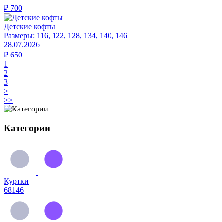
₽
700
Детские кофты
Размеры:
116, 122, 128, 134, 140, 146
28.07.2026
₽
650
1
2
3
>
>>
Категории
Куртки
68146