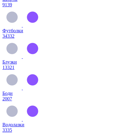
9139
Футболки
34332
Блузки
13321
Боди
2007
Водолазки
3335