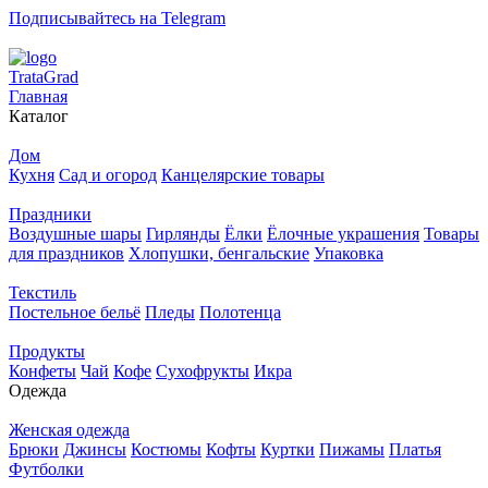
Подписывайтесь на Telegram
T
rata
G
rad
Главная
Каталог
Дом
Кухня
Сад и огород
Канцелярские товары
Праздники
Воздушные шары
Гирлянды
Ёлки
Ёлочные украшения
Товары
для праздников
Хлопушки, бенгальские
Упаковка
Текстиль
Постельное бельё
Пледы
Полотенца
Продукты
Конфеты
Чай
Кофе
Сухофрукты
Икра
Одежда
Женская одежда
Брюки
Джинсы
Костюмы
Кофты
Куртки
Пижамы
Платья
Футболки