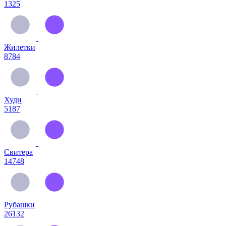
1325
Жилетки
8784
Худи
5187
Свитера
14748
Рубашки
26132