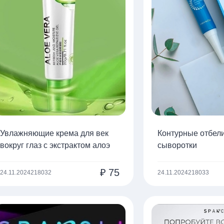
Увлажняющие крема для век
Контурные отбе
вокруг глаз с экстрактом алоэ
сыворотки
₽
75
24.11.2024
218032
24.11.2024
218033