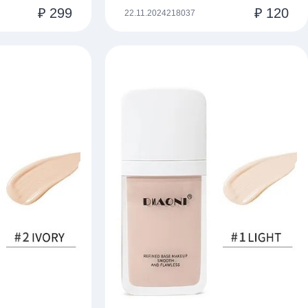
₽
299
₽
120
22.11.2024
218037