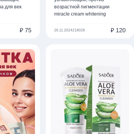
а для век
возрастной пигментации
miracle cream whitening
₽
75
₽
120
26.11.2024
218028