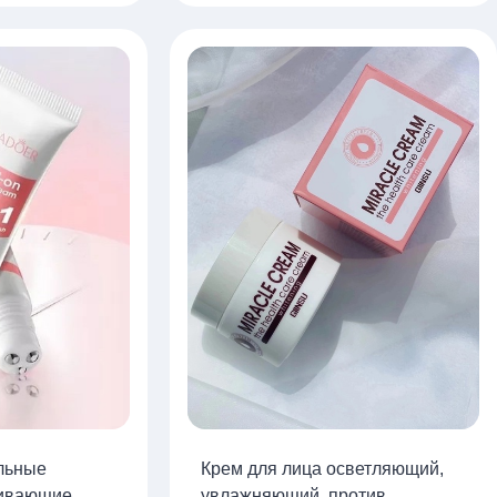
льные
Крем для лица осветляющий,
ливающие
увлажняющий, против