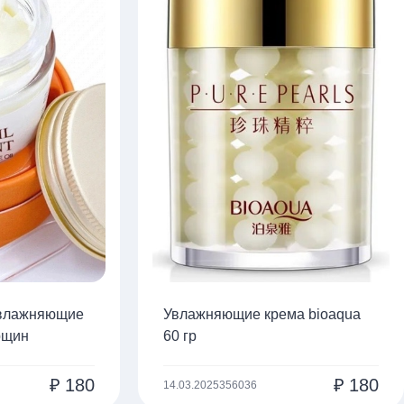
влажняющие
Увлажняющие крема bioaqua
рщин
60 гр
₽
180
₽
180
14.03.2025
356036