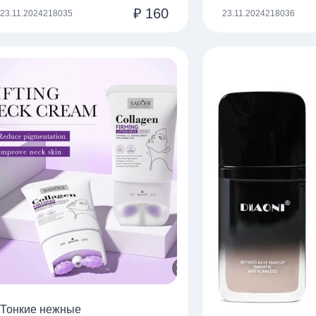
₽
160
23.11.2024
218035
23.11.2024
218036
Тонкие нежные