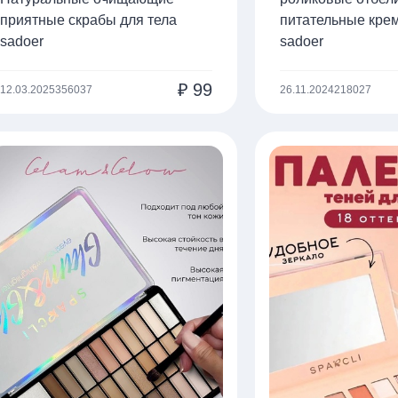
приятные скрабы для тела
питательные крем
sadoer
sadoer
₽
99
12.03.2025
356037
26.11.2024
218027