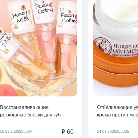
Восстанавливающие
Отбеливающие у
роскошные блески для губ
крема против мо
₽
60
16.03.2025
356034
14.03.2025
356035