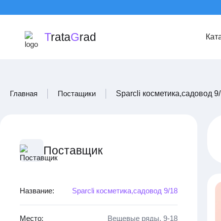
T
rata
G
rad
Кат
Главная
Постащики
Sparcli косметика,садовод 9
Поставщик
Название:
Sparcli косметика,садовод 9/18
Место:
Вещевые ряды, 9-18