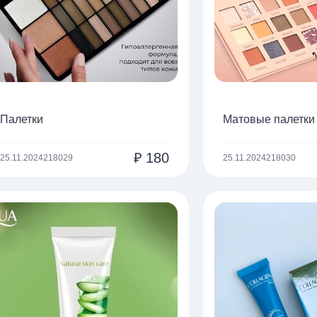
Палетки
Матовые палетки
₽
180
25.11.2024
218029
25.11.2024
218030