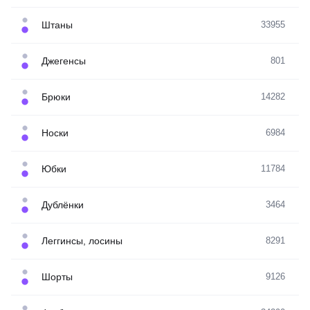
Штаны
33955
Джегенсы
801
Брюки
14282
Носки
6984
Юбки
11784
Дублёнки
3464
Леггинсы, лосины
8291
Шорты
9126