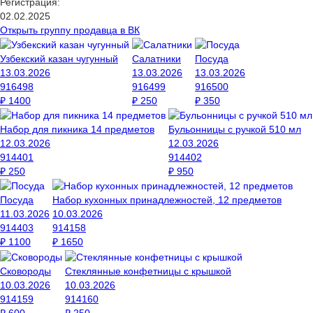
Регистрация:
02.02.2025
Открыть группу продавца в ВК
Узбекский казан чугунный
Салатники
Посуда
13.03.2026
13.03.2026
13.03.2026
916498
916499
916500
₽
1400
₽
250
₽
350
Набор для пикника 14 предметов
Бульонницы с ручкой 510 мл
12.03.2026
12.03.2026
914401
914402
₽
250
₽
950
Посуда
Набор кухонных принадлежностей, 12 предметов
11.03.2026
10.03.2026
914403
914158
₽
1100
₽
1650
Сковороды
Стеклянные конфетницы с крышкой
10.03.2026
10.03.2026
914159
914160
₽
600
₽
250