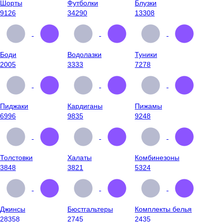
Шорты
Футболки
Блузки
9126
34290
13308
Боди
Водолазки
Туники
2005
3333
7278
Пиджаки
Кардиганы
Пижамы
6996
9835
9248
Толстовки
Халаты
Комбинезоны
3848
3821
5324
Джинсы
Бюстгальтеры
Комплекты белья
28358
2745
2435