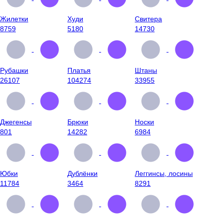
Жилетки
Худи
Свитера
8759
5180
14730
Рубашки
Платья
Штаны
26107
104274
33955
Джегенсы
Брюки
Носки
801
14282
6984
Юбки
Дублёнки
Леггинсы, лосины
11784
3464
8291