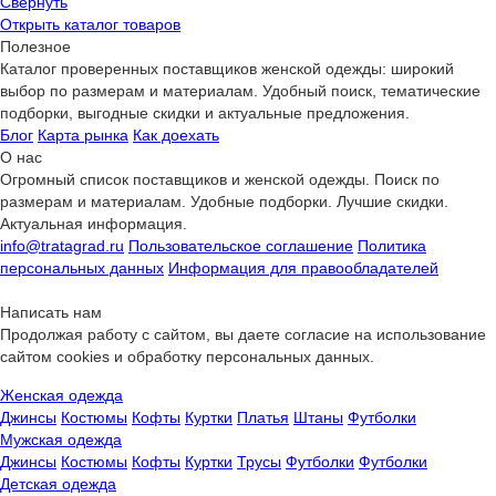
Свернуть
Открыть
каталог товаров
Полезное
Каталог проверенных поставщиков женской одежды: широкий
выбор по размерам и материалам. Удобный поиск, тематические
подборки, выгодные скидки и актуальные предложения.
Блог
Карта рынка
Как доехать
О нас
Огромный список поставщиков и женской одежды. Поиск по
размерам и материалам. Удобные подборки. Лучшие скидки.
Актуальная информация.
info@tratagrad.ru
Пользовательское соглашение
Политика
персональных данных
Информация для правообладателей
Написать нам
Продолжая работу с сайтом, вы даете согласие на использование
сайтом cookies и обработку персональных данных.
Женская одежда
Джинсы
Костюмы
Кофты
Куртки
Платья
Штаны
Футболки
Мужская одежда
Джинсы
Костюмы
Кофты
Куртки
Трусы
Футболки
Футболки
Детская одежда