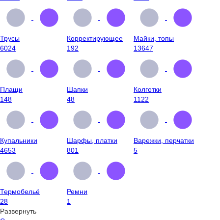
Трусы
Корректирующее
Майки, топы
6024
192
13647
Плащи
Шапки
Колготки
148
48
1122
Купальники
Шарфы, платки
Варежки, перчатки
4653
801
5
Термобельё
Ремни
28
1
Развернуть