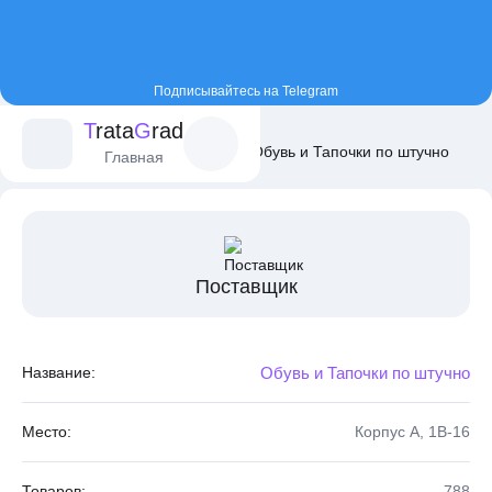
Подписывайтесь на Telegram
T
rata
G
rad
Главная
Постащики
Обувь и Тапочки по штучно
Главная
Поставщик
Название:
Обувь и Тапочки по штучно
Место:
Корпус A, 1В-16
Товаров:
788