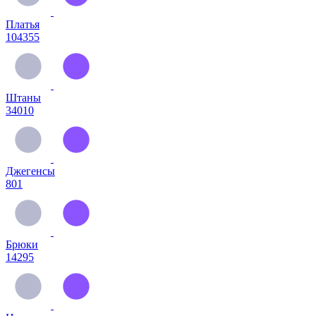
Платья
104355
Штаны
34010
Джегенсы
801
Брюки
14295