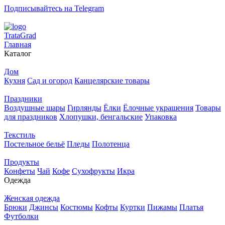
Подписывайтесь на Telegram
T
rata
G
rad
Главная
Каталог
Дом
Кухня
Сад и огород
Канцелярские товары
Праздники
Воздушные шары
Гирлянды
Ёлки
Ёлочные украшения
Товары
для праздников
Хлопушки, бенгальские
Упаковка
Текстиль
Постельное бельё
Пледы
Полотенца
Продукты
Конфеты
Чай
Кофе
Сухофрукты
Икра
Одежда
Женская одежда
Брюки
Джинсы
Костюмы
Кофты
Куртки
Пижамы
Платья
Футболки