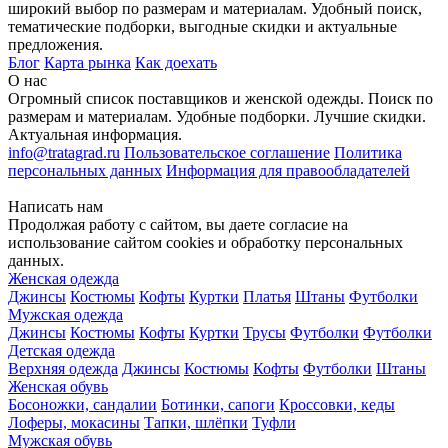
широкий выбор по размерам и материалам. Удобный поиск,
тематические подборки, выгодные скидки и актуальные
предложения.
Блог
Карта рынка
Как доехать
О нас
Огромный список поставщиков и женской одежды. Поиск по
размерам и материалам. Удобные подборки. Лучшие скидки.
Актуальная информация.
info@tratagrad.ru
Пользовательское соглашение
Политика
персональных данных
Информация для правообладателей
Написать нам
Продолжая работу с сайтом, вы даете согласие на
использование сайтом cookies и обработку персональных
данных.
Женская одежда
Джинсы
Костюмы
Кофты
Куртки
Платья
Штаны
Футболки
Мужская одежда
Джинсы
Костюмы
Кофты
Куртки
Трусы
Футболки
Футболки
Детская одежда
Верхняя одежда
Джинсы
Костюмы
Кофты
Футболки
Штаны
Женская обувь
Босоножки, сандалии
Ботинки, сапоги
Кроссовки, кеды
Лоферы, мокасины
Тапки, шлёпки
Туфли
Мужская обувь