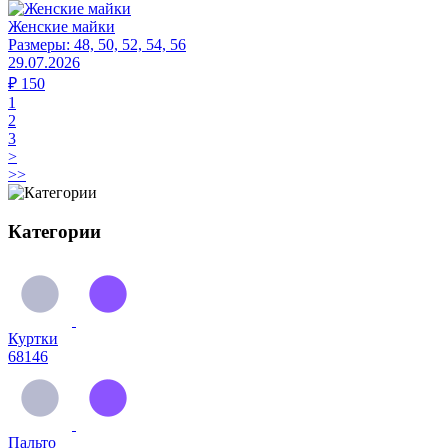
Женские майки
Размеры:
48, 50, 52, 54, 56
29.07.2026
₽
150
1
2
3
>
>>
Категории
Куртки
68146
Пальто