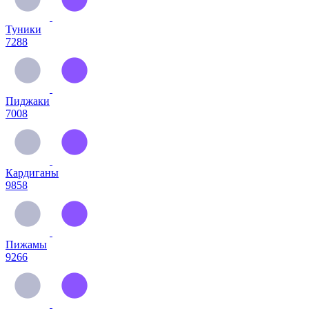
Туники
7288
Пиджаки
7008
Кардиганы
9858
Пижамы
9266