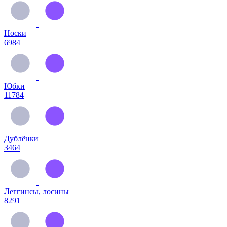
Носки
6984
Юбки
11784
Дублёнки
3464
Леггинсы, лосины
8291