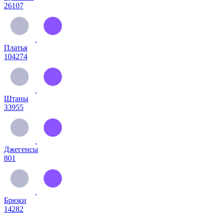
26107
Платья
104274
Штаны
33955
Джегенсы
801
Брюки
14282