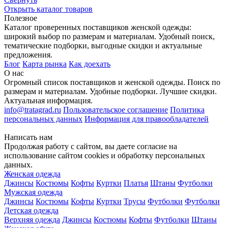
Открыть
каталог товаров
Полезное
Каталог проверенных поставщиков женской одежды:
широкий выбор по размерам и материалам. Удобный поиск,
тематические подборки, выгодные скидки и актуальные
предложения.
Блог
Карта рынка
Как доехать
О нас
Огромный список поставщиков и женской одежды. Поиск по
размерам и материалам. Удобные подборки. Лучшие скидки.
Актуальная информация.
info@tratagrad.ru
Пользовательское соглашение
Политика
персональных данных
Информация для правообладателей
Написать нам
Продолжая работу с сайтом, вы даете согласие на
использование сайтом cookies и обработку персональных
данных.
Женская одежда
Джинсы
Костюмы
Кофты
Куртки
Платья
Штаны
Футболки
Мужская одежда
Джинсы
Костюмы
Кофты
Куртки
Трусы
Футболки
Футболки
Детская одежда
Верхняя одежда
Джинсы
Костюмы
Кофты
Футболки
Штаны