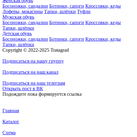
Женская обувь
Босоножки, сандалии
Ботинки, сапоги
Кроссовки, кеды
Лоферы, мокасины
Тапки, шлёпки
Туфли
Мужская обувь
Босоножки, сандалии
Ботинки, сапоги
Кроссовки, кеды
Тапки, шлёпки
Детская обувь
Босоножки, сандалии
Ботинки, сапоги
Кроссовки, кеды
Тапки, шлёпки
Copyright © 2022-2025 Tratagrad
Подписаться
на нашу группу
Подписаться
на наш канал
Подписаться
на наш телеграм
Открыть
пост в ВК
Подождите пока формируется ссылка
Главная
Каталог
Схема