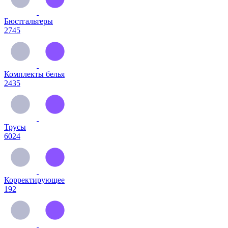
Бюстгальтеры
2745
Комплекты белья
2435
Трусы
6024
Корректирующее
192