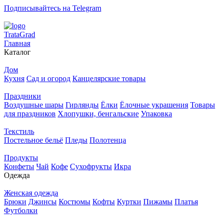
Подписывайтесь на Telegram
T
rata
G
rad
Главная
Каталог
Дом
Кухня
Сад и огород
Канцелярские товары
Праздники
Воздушные шары
Гирлянды
Ёлки
Ёлочные украшения
Товары
для праздников
Хлопушки, бенгальские
Упаковка
Текстиль
Постельное бельё
Пледы
Полотенца
Продукты
Конфеты
Чай
Кофе
Сухофрукты
Икра
Одежда
Женская одежда
Брюки
Джинсы
Костюмы
Кофты
Куртки
Пижамы
Платья
Футболки