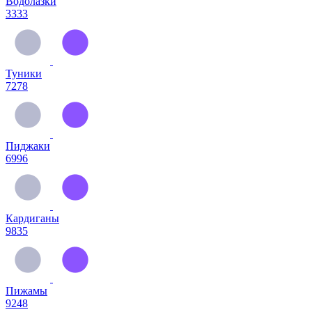
Водолазки
3333
Туники
7278
Пиджаки
6996
Кардиганы
9835
Пижамы
9248