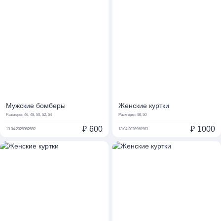
Мужские бомберы
Женские куртки
Размеры:
46, 48, 50, 52, 54
Размеры:
48, 50
₽
600
₽
1000
13.04.2026
962682
13.04.2026
960963