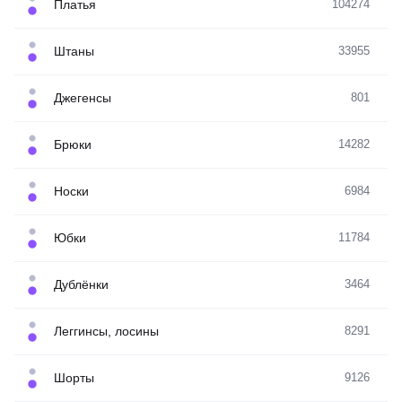
Платья
104274
Штаны
33955
Джегенсы
801
Брюки
14282
Носки
6984
Юбки
11784
Дублёнки
3464
Леггинсы, лосины
8291
Шорты
9126