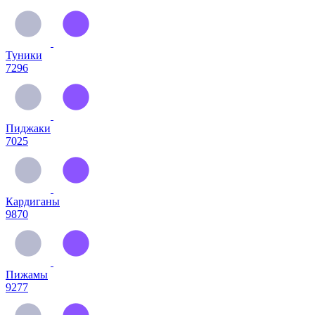
Туники
7296
Пиджаки
7025
Кардиганы
9870
Пижамы
9277