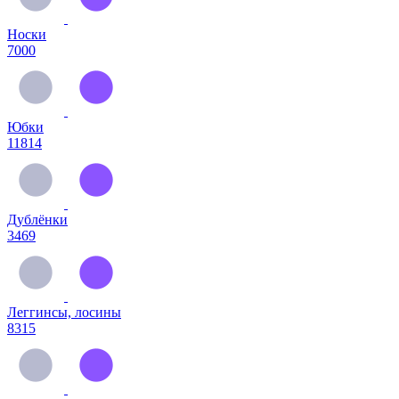
Носки
7000
Юбки
11814
Дублёнки
3469
Леггинсы, лосины
8315