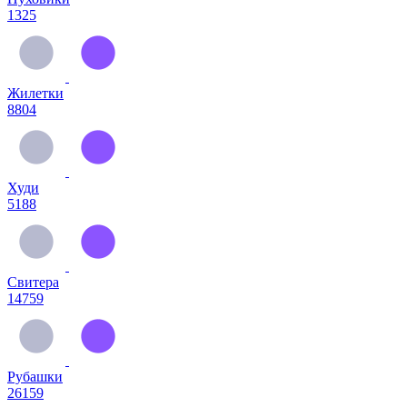
1325
Жилетки
8804
Худи
5188
Свитера
14759
Рубашки
26159