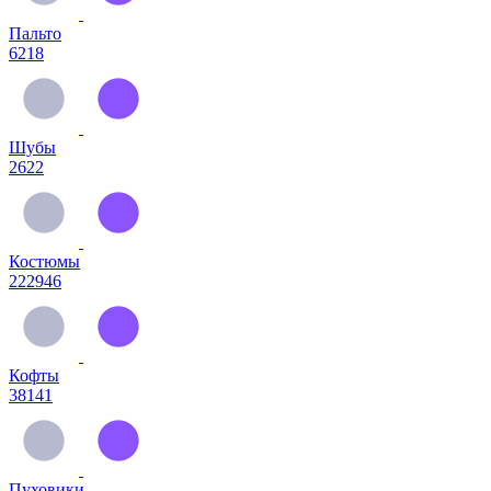
Пальто
6218
Шубы
2622
Костюмы
222946
Кофты
38141
Пуховики