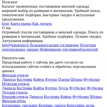
Полезное
Каталог проверенных поставщиков женской одежды:
широкий выбор по размерам и материалам. Удобный поиск,
тематические подборки, выгодные скидки и актуальные
предложения.
Блог
Карта рынка
Как доехать
О нас
Огромный список поставщиков и женской одежды. Поиск по
размерам и материалам. Удобные подборки. Лучшие скидки.
Актуальная информация.
info@tratagrad.ru
Пользовательское соглашение
Политика
персональных данных
Информация для правообладателей
Написать нам
Продолжая работу с сайтом, вы даете согласие на
использование сайтом cookies и обработку персональных
данных.
Женская одежда
Джинсы
Костюмы
Кофты
Куртки
Платья
Штаны
Футболки
Мужская одежда
Джинсы
Костюмы
Кофты
Куртки
Трусы
Футболки
Футболки
Детская одежда
Верхняя одежда
Джинсы
Костюмы
Кофты
Футболки
Штаны
Женская обувь
Босоножки, сандалии
Ботинки, сапоги
Кроссовки, кеды