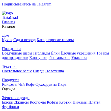
Подписывайтесь на Telegram
T
rata
G
rad
Главная
Каталог
Дом
Кухня
Сад и огород
Канцелярские товары
Праздники
Воздушные шары
Гирлянды
Ёлки
Ёлочные украшения
Товары
для праздников
Хлопушки, бенгальские
Упаковка
Текстиль
Постельное бельё
Пледы
Полотенца
Продукты
Конфеты
Чай
Кофе
Сухофрукты
Икра
Одежда
Женская одежда
Брюки
Джинсы
Костюмы
Кофты
Куртки
Пижамы
Платья
Футболки