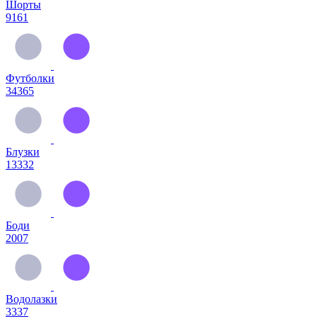
Шорты
9161
Футболки
34365
Блузки
13332
Боди
2007
Водолазки
3337