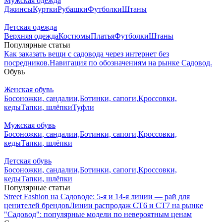
Мужская одежда
Джинсы
Куртки
Рубашки
Футболки
Штаны
Детская одежда
Верхняя одежда
Костюмы
Платья
Футболки
Штаны
Популярные статьи
Как заказать вещи с садовода через интернет без
посредников.
Навигация по обозначениям на рынке Садовод.
Обувь
Женская обувь
Босоножки, сандалии,
Ботинки, сапоги,
Кроссовки,
кеды
Тапки, шлёпки
Туфли
Мужская обувь
Босоножки, сандалии,
Ботинки, сапоги,
Кроссовки,
кеды
Тапки, шлёпки
Детская обувь
Босоножки, сандалии,
Ботинки, сапоги,
Кроссовки,
кеды
Тапки, шлёпки
Популярные статьи
Street Fashion на Садоводе: 5-я и 14-я линии — рай для
ценителей брендов
Линии распродаж СТ6 и СТ7 на рынке
"Садовод": популярные модели по невероятным ценам