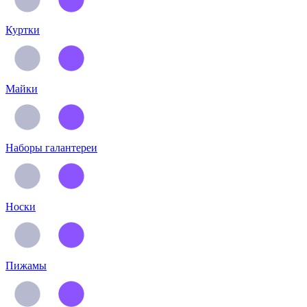
Куртки
Майки
Наборы галантереи
Носки
Пижамы