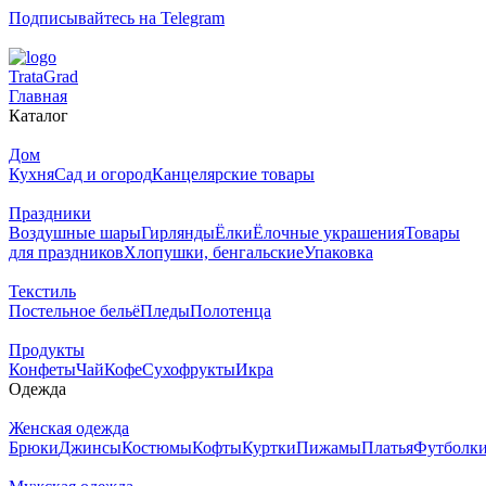
Подписывайтесь на Telegram
T
rata
G
rad
Главная
Каталог
Дом
Кухня
Сад и огород
Канцелярские товары
Праздники
Воздушные шары
Гирлянды
Ёлки
Ёлочные украшения
Товары
для праздников
Хлопушки, бенгальские
Упаковка
Текстиль
Постельное бельё
Пледы
Полотенца
Продукты
Конфеты
Чай
Кофе
Сухофрукты
Икра
Одежда
Женская одежда
Брюки
Джинсы
Костюмы
Кофты
Куртки
Пижамы
Платья
Футболк