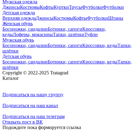
Мужская одежда
Джинсы
Костюмы
Кофты
Куртки
Трусы
Футболки
Футболки
Детская одежда
Верхняя одежда
Джинсы
Костюмы
Кофты
Футболки
Штаны
Женская обувь
Босоножки, сандалии
Ботинки, сапоги
Кроссовки,
кеды
Лоферы, мокасины
Тапки, шлёпки
Туфли
Мужская обувь
Босоножки, сандалии
Ботинки, сапоги
Кроссовки, кеды
Тапки,
шлёпки
Детская обувь
Босоножки, сандалии
Ботинки, сапоги
Кроссовки, кеды
Тапки,
шлёпки
Copyright © 2022-2025 Tratagrad
Каталог
Подписаться
на нашу группу
Подписаться
на наш канал
Подписаться
на наш телеграм
Открыть
пост в ВК
Подождите пока формируется ссылка