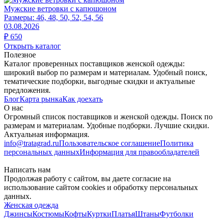
Мужские ветровки с капюшоном
Размеры:
46, 48, 50, 52, 54, 56
03.08.2026
₽
650
Открыть каталог
Полезное
Каталог проверенных поставщиков женской одежды:
широкий выбор по размерам и материалам. Удобный поиск,
тематические подборки, выгодные скидки и актуальные
предложения.
Блог
Карта рынка
Как доехать
О нас
Огромный список поставщиков и женской одежды. Поиск по
размерам и материалам. Удобные подборки. Лучшие скидки.
Актуальная информация.
info@tratagrad.ru
Пользовательское соглашение
Политика
персональных данных
Информация для правообладателей
Написать нам
Продолжая работу с сайтом, вы даете согласие на
использование сайтом cookies и обработку персональных
данных.
Женская одежда
Джинсы
Костюмы
Кофты
Куртки
Платья
Штаны
Футболки