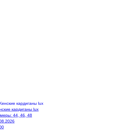
ские кардиганы lux
змеры:
44, 46, 48
08.2026
00