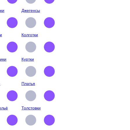
ки
Джегенсы
и
Колготки
ики
Куртки
ы
Платья
ельё
Толстовки