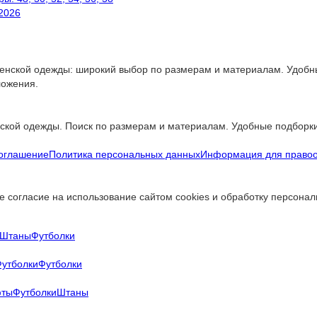
.2026
енской одежды: широкий выбор по размерам и материалам. Удобны
ложения.
ской одежды. Поиск по размерам и материалам. Удобные подборки
соглашение
Политика персональных данных
Информация для право
е согласие на использование сайтом cookies и обработку персона
Штаны
Футболки
утболки
Футболки
фты
Футболки
Штаны