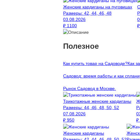
Женские кардиганы на пуговицах
С
Размеры:
42, 44, 46, 48
Р
03.08.2026
0
₽
1100
Полезное
Как купить товар на Cадоводе?
Как з
Садовод: время работы и как сплани
Рынок Садовод в Москве.
Трикотажные женские кардиганы
Ж
Размеры:
44, 46, 48, 50, 52
Р
07.08.2026
0
₽
950
₽
Женские кардиганы
Женск
Размеры:
42, 44, 46, 48, 50, 52
Разме