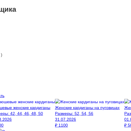
вщика
 )
ать
евые женские кардиганы
Женские кардиганы на пуговицах
Жен
меры:
42, 44, 46, 48, 50
Размеры:
52, 54, 56
Ра
8.2026
31.07.2026
01.
00
₽
1100
₽
5