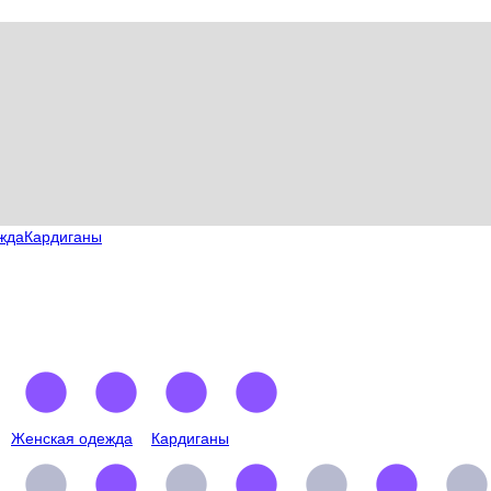
жда
Кардиганы
Женская одежда
Кардиганы