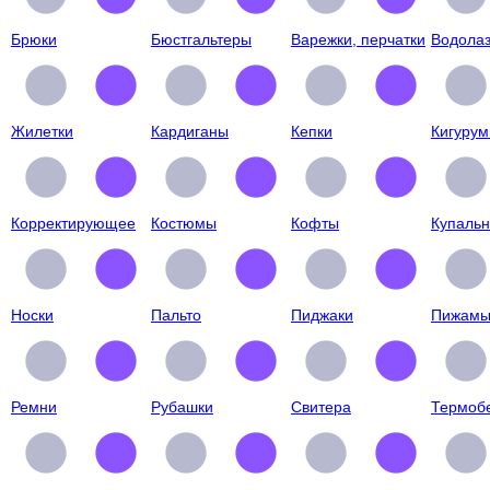
Брюки
Бюстгальтеры
Варежки, перчатки
Водолаз
Жилетки
Кардиганы
Кепки
Кигурум
Корректирующее
Костюмы
Кофты
Купальн
Носки
Пальто
Пиджаки
Пижам
Ремни
Рубашки
Свитера
Термоб