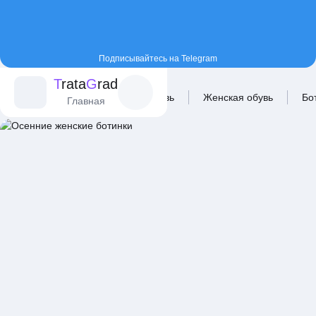
Подписывайтесь на Telegram
T
rata
G
rad
Главная
Каталог
Обувь
Женская обувь
Бо
Главная