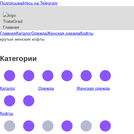
Подписывайтесь на Telegram
T
rata
G
rad
Главная
Главная
Каталог
Одежда
Женская одежда
Кофты
крутые женские кофты
Категории
Каталог
Одежда
Женская одежда
Кофты