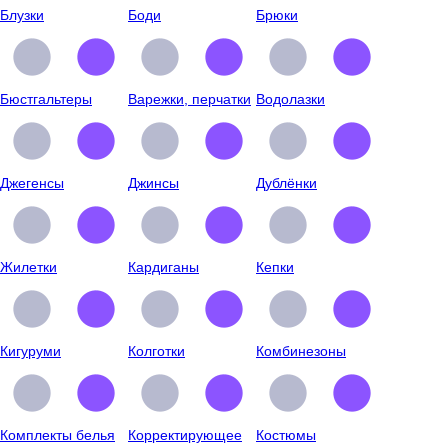
Блузки
Боди
Брюки
Бюстгальтеры
Варежки, перчатки
Водолазки
Джегенсы
Джинсы
Дублёнки
Жилетки
Кардиганы
Кепки
Кигуруми
Колготки
Комбинезоны
Комплекты белья
Корректирующее
Костюмы