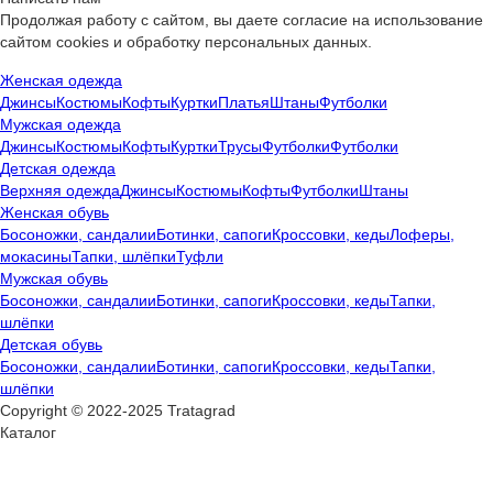
Продолжая работу с сайтом, вы даете согласие на использование
сайтом cookies и обработку персональных данных.
Женская одежда
Джинсы
Костюмы
Кофты
Куртки
Платья
Штаны
Футболки
Мужская одежда
Джинсы
Костюмы
Кофты
Куртки
Трусы
Футболки
Футболки
Детская одежда
Верхняя одежда
Джинсы
Костюмы
Кофты
Футболки
Штаны
Женская обувь
Босоножки, сандалии
Ботинки, сапоги
Кроссовки, кеды
Лоферы,
мокасины
Тапки, шлёпки
Туфли
Мужская обувь
Босоножки, сандалии
Ботинки, сапоги
Кроссовки, кеды
Тапки,
шлёпки
Детская обувь
Босоножки, сандалии
Ботинки, сапоги
Кроссовки, кеды
Тапки,
шлёпки
Copyright © 2022-2025 Tratagrad
Каталог