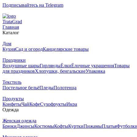
Подписывайтесь на Telegram
T
rata
G
rad
Главная
Каталог
Дом
Кухня
Сад и огород
Канцелярские товары
Праздники
Воздушные шары
Гирлянды
Ёлки
Ёлочные украшения
Товары
для праздников
Хлопушки, бенгальские
Упаковка
Текстиль
Постельное бельё
Пледы
Полотенца
Продукты
Конфеты
Чай
Кофе
Сухофрукты
Икра
Одежда
Женская одежда
Брюки
Джинсы
Костюмы
Кофты
Куртки
Пижамы
Платья
Футболк