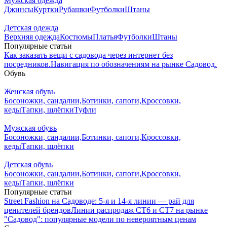
Мужская одежда
Джинсы
Куртки
Рубашки
Футболки
Штаны
Детская одежда
Верхняя одежда
Костюмы
Платья
Футболки
Штаны
Популярные статьи
Как заказать вещи с садовода через интернет без
посредников.
Навигация по обозначениям на рынке Садовод.
Обувь
Женская обувь
Босоножки, сандалии,
Ботинки, сапоги,
Кроссовки,
кеды
Тапки, шлёпки
Туфли
Мужская обувь
Босоножки, сандалии,
Ботинки, сапоги,
Кроссовки,
кеды
Тапки, шлёпки
Детская обувь
Босоножки, сандалии,
Ботинки, сапоги,
Кроссовки,
кеды
Тапки, шлёпки
Популярные статьи
Street Fashion на Садоводе: 5-я и 14-я линии — рай для
ценителей брендов
Линии распродаж СТ6 и СТ7 на рынке
"Садовод": популярные модели по невероятным ценам