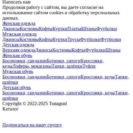
Написать нам
Продолжая работу с сайтом, вы даете согласие на
использование сайтом cookies и обработку персональных
данных.
Женская одежда
Джинсы
Костюмы
Кофты
Куртки
Платья
Штаны
Футболки
Мужская одежда
Джинсы
Костюмы
Кофты
Куртки
Трусы
Футболки
Футболки
Детская одежда
Верхняя одежда
Джинсы
Костюмы
Кофты
Футболки
Штаны
Женская обувь
Босоножки, сандалии
Ботинки, сапоги
Кроссовки,
кеды
Лоферы, мокасины
Тапки, шлёпки
Туфли
Мужская обувь
Босоножки, сандалии
Ботинки, сапоги
Кроссовки, кеды
Тапки,
шлёпки
Детская обувь
Босоножки, сандалии
Ботинки, сапоги
Кроссовки, кеды
Тапки,
шлёпки
Copyright © 2022-2025 Tratagrad
Каталог
Подписаться
на нашу группу