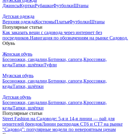
Мужская одежда
Джинсы
Куртки
Рубашки
Футболки
Штаны
Детская одежда
Верхняя одежда
Костюмы
Платья
Футболки
Штаны
Популярные статьи
Как заказать вещи с садовода через интернет без
посредников.
Навигация по обозначениям на рынке Садовод.
Обувь
Женская обувь
Босоножки, сандалии,
Ботинки, сапоги,
Кроссовки,
кеды
Тапки, шлёпки
Туфли
Мужская обувь
Босоножки, сандалии,
Ботинки, сапоги,
Кроссовки,
кеды
Тапки, шлёпки
Детская обувь
Босоножки, сандалии,
Ботинки, сапоги,
Кроссовки,
кеды
Тапки, шлёпки
Популярные статьи
Street Fashion на Садоводе: 5-я и 14-я линии — рай для
ценителей брендов
Линии распродаж СТ6 и СТ7 на рынке
"Садовод": популярные модели по невероятным ценам