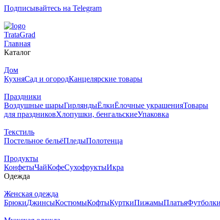
Подписывайтесь на Telegram
T
rata
G
rad
Главная
Каталог
Дом
Кухня
Сад и огород
Канцелярские товары
Праздники
Воздушные шары
Гирлянды
Ёлки
Ёлочные украшения
Товары
для праздников
Хлопушки, бенгальские
Упаковка
Текстиль
Постельное бельё
Пледы
Полотенца
Продукты
Конфеты
Чай
Кофе
Сухофрукты
Икра
Одежда
Женская одежда
Брюки
Джинсы
Костюмы
Кофты
Куртки
Пижамы
Платья
Футболк