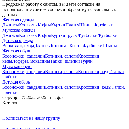
Продолжая работу с сайтом, вы даете согласие на
использование сайтом cookies и обработку персональных
данных.
Женская одежда
Джинсы
Костюмы
Кофты
Куртки
Платья
Штаны
Футболки
Мужская одежда
Джинсы
Костюмы
Кофты
Куртки
Трусы
Футболки
Футболки
Детская одежда
Верхняя одежда
Джинсы
Костюмы
Кофты
Футболки
Штаны
Женская обувь
Босоножки, сандалии
Ботинки, сапоги
Кроссовки,
кеды
Лоферы, мокасины
Тапки, шлёпки
Туфли
Мужская обувь
Босоножки, сандалии
Ботинки, сапоги
Кроссовки, кеды
Тапки,
шлёпки
Детская обувь
Босоножки, сандалии
Ботинки, сапоги
Кроссовки, кеды
Тапки,
шлёпки
Copyright © 2022-2025 Tratagrad
Каталог
Подписаться
на нашу группу
Подписаться
на наш канал