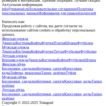
размерам и материалам. Удобные подборки. Лучшие скидки.
Актуальная информация.
info@tratagrad.ru
Пользовательское соглашение
Политика
персональных данных
Информация для правообладателей
Написать нам
Продолжая работу с сайтом, вы даете согласие на
использование сайтом cookies и обработку персональных
данных.
Женская одежда
Джинсы
Костюмы
Кофты
Куртки
Платья
Штаны
Футболки
Мужская одежда
Джинсы
Костюмы
Кофты
Куртки
Трусы
Футболки
Футболки
Детская одежда
Верхняя одежда
Джинсы
Костюмы
Кофты
Футболки
Штаны
Женская обувь
Босоножки, сандалии
Ботинки, сапоги
Кроссовки,
кеды
Лоферы, мокасины
Тапки, шлёпки
Туфли
Мужская обувь
Босоножки, сандалии
Ботинки, сапоги
Кроссовки, кеды
Тапки,
шлёпки
Детская обувь
Босоножки, сандалии
Ботинки, сапоги
Кроссовки, кеды
Тапки,
шлёпки
Copyright © 2022-2025 Tratagrad