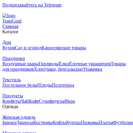
Подписывайтесь на Telegram
T
rata
G
rad
Главная
Каталог
Дом
Кухня
Сад и огород
Канцелярские товары
Праздники
Воздушные шары
Гирлянды
Ёлки
Ёлочные украшения
Товары
для праздников
Хлопушки, бенгальские
Упаковка
Текстиль
Постельное бельё
Пледы
Полотенца
Продукты
Конфеты
Чай
Кофе
Сухофрукты
Икра
Одежда
Женская одежда
Брюки
Джинсы
Костюмы
Кофты
Куртки
Пижамы
Платья
Футболк