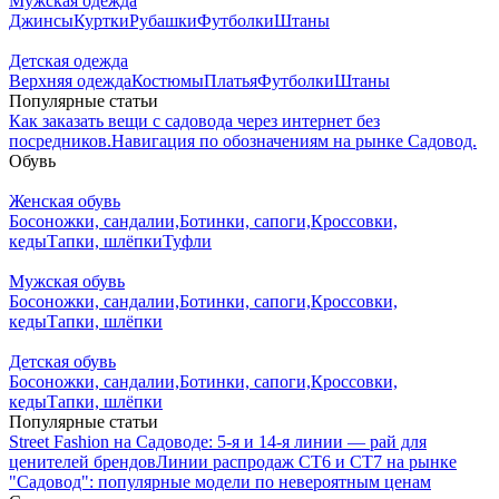
Мужская одежда
Джинсы
Куртки
Рубашки
Футболки
Штаны
Детская одежда
Верхняя одежда
Костюмы
Платья
Футболки
Штаны
Популярные статьи
Как заказать вещи с садовода через интернет без
посредников.
Навигация по обозначениям на рынке Садовод.
Обувь
Женская обувь
Босоножки, сандалии,
Ботинки, сапоги,
Кроссовки,
кеды
Тапки, шлёпки
Туфли
Мужская обувь
Босоножки, сандалии,
Ботинки, сапоги,
Кроссовки,
кеды
Тапки, шлёпки
Детская обувь
Босоножки, сандалии,
Ботинки, сапоги,
Кроссовки,
кеды
Тапки, шлёпки
Популярные статьи
Street Fashion на Садоводе: 5-я и 14-я линии — рай для
ценителей брендов
Линии распродаж СТ6 и СТ7 на рынке
"Садовод": популярные модели по невероятным ценам