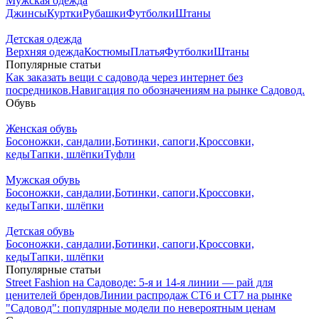
Мужская одежда
Джинсы
Куртки
Рубашки
Футболки
Штаны
Детская одежда
Верхняя одежда
Костюмы
Платья
Футболки
Штаны
Популярные статьи
Как заказать вещи с садовода через интернет без
посредников.
Навигация по обозначениям на рынке Садовод.
Обувь
Женская обувь
Босоножки, сандалии,
Ботинки, сапоги,
Кроссовки,
кеды
Тапки, шлёпки
Туфли
Мужская обувь
Босоножки, сандалии,
Ботинки, сапоги,
Кроссовки,
кеды
Тапки, шлёпки
Детская обувь
Босоножки, сандалии,
Ботинки, сапоги,
Кроссовки,
кеды
Тапки, шлёпки
Популярные статьи
Street Fashion на Садоводе: 5-я и 14-я линии — рай для
ценителей брендов
Линии распродаж СТ6 и СТ7 на рынке
"Садовод": популярные модели по невероятным ценам