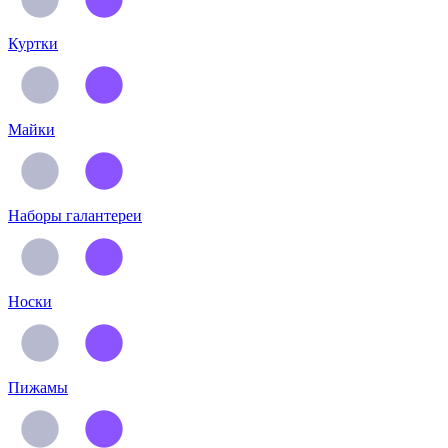
Куртки
Майки
Наборы галантереи
Носки
Пижамы