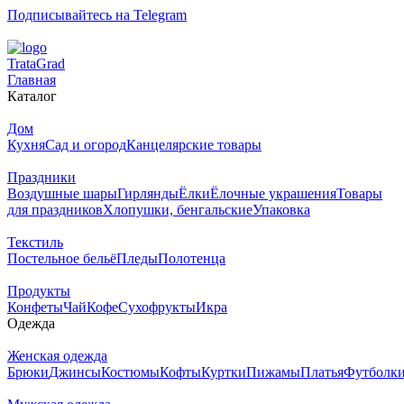
Подписывайтесь на Telegram
T
rata
G
rad
Главная
Каталог
Дом
Кухня
Сад и огород
Канцелярские товары
Праздники
Воздушные шары
Гирлянды
Ёлки
Ёлочные украшения
Товары
для праздников
Хлопушки, бенгальские
Упаковка
Текстиль
Постельное бельё
Пледы
Полотенца
Продукты
Конфеты
Чай
Кофе
Сухофрукты
Икра
Одежда
Женская одежда
Брюки
Джинсы
Костюмы
Кофты
Куртки
Пижамы
Платья
Футболк