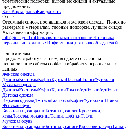
тематические подборки, выгодные скидки и актуальные
предложения.
Блог
Карта рынка
Как доехать
О нас
Огромный список поставщиков и женской одежды. Поиск по
размерам и материалам. Удобные подборки. Лучшие скидки.
Актуальная информация.
info@tratagrad.ru
Пользовательское соглашение
Политика
персональных данных
Информация для правообладателей
Написать нам
Продолжая работу с сайтом, вы даете согласие на
использование сайтом cookies и обработку персональных
данных.
Женская одежда
Джинсы
Костюмы
Кофты
Куртки
Платья
Штаны
Футболки
Мужская одежда
Джинсы
Костюмы
Кофты
Куртки
Трусы
Футболки
Футболки
Детская одежда
Верхняя одежда
Джинсы
Костюмы
Кофты
Футболки
Штаны
Женская обувь
Босоножки, сандалии
Ботинки, сапоги
Кроссовки,
кеды
Лоферы, мокасины
Тапки, шлёпки
Туфли
Мужская обувь
Босоножки, сандалии
Ботинки, сапоги
Кроссовки, кеды
Тапки,