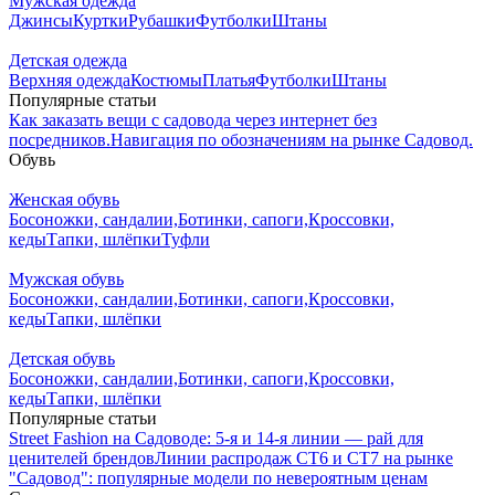
Мужская одежда
Джинсы
Куртки
Рубашки
Футболки
Штаны
Детская одежда
Верхняя одежда
Костюмы
Платья
Футболки
Штаны
Популярные статьи
Как заказать вещи с садовода через интернет без
посредников.
Навигация по обозначениям на рынке Садовод.
Обувь
Женская обувь
Босоножки, сандалии,
Ботинки, сапоги,
Кроссовки,
кеды
Тапки, шлёпки
Туфли
Мужская обувь
Босоножки, сандалии,
Ботинки, сапоги,
Кроссовки,
кеды
Тапки, шлёпки
Детская обувь
Босоножки, сандалии,
Ботинки, сапоги,
Кроссовки,
кеды
Тапки, шлёпки
Популярные статьи
Street Fashion на Садоводе: 5-я и 14-я линии — рай для
ценителей брендов
Линии распродаж СТ6 и СТ7 на рынке
"Садовод": популярные модели по невероятным ценам