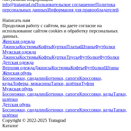
info@tratagrad.ru
Пользовательское соглашение
Политика
персональных данных
Информация для правообладателей
Написать нам
Продолжая работу с сайтом, вы даете согласие на
использование сайтом cookies и обработку персональных
данных.
Женская одежда
Джинсы
Костюмы
Кофты
Куртки
Платья
Штаны
Футболки
Мужская одежда
Джинсы
Костюмы
Кофты
Куртки
Трусы
Футболки
Футболки
Детская одежда
Верхняя одежда
Джинсы
Костюмы
Кофты
Футболки
Штаны
Женская обувь
Босоножки, сандалии
Ботинки, сапоги
Кроссовки,
кеды
Лоферы, мокасины
Тапки, шлёпки
Туфли
Мужская обувь
Босоножки, сандалии
Ботинки, сапоги
Кроссовки, кеды
Тапки,
шлёпки
Детская обувь
Босоножки, сандалии
Ботинки, сапоги
Кроссовки, кеды
Тапки,
шлёпки
Copyright © 2022-2025 Tratagrad
Каталог