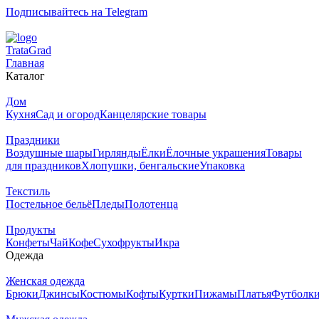
Подписывайтесь на Telegram
T
rata
G
rad
Главная
Каталог
Дом
Кухня
Сад и огород
Канцелярские товары
Праздники
Воздушные шары
Гирлянды
Ёлки
Ёлочные украшения
Товары
для праздников
Хлопушки, бенгальские
Упаковка
Текстиль
Постельное бельё
Пледы
Полотенца
Продукты
Конфеты
Чай
Кофе
Сухофрукты
Икра
Одежда
Женская одежда
Брюки
Джинсы
Костюмы
Кофты
Куртки
Пижамы
Платья
Футболк