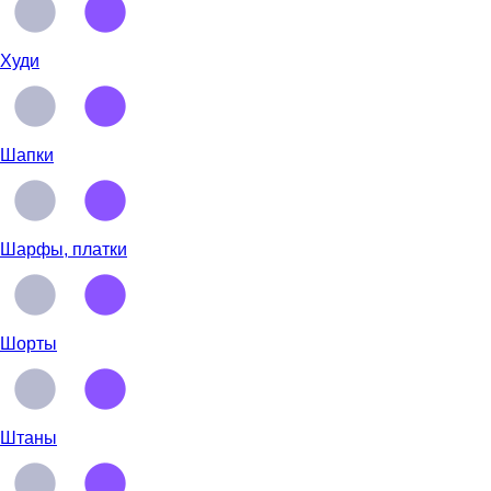
Худи
Шапки
Шарфы, платки
Шорты
Штаны