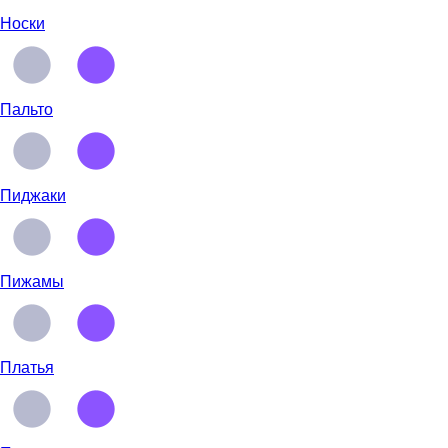
Носки
Пальто
Пиджаки
Пижамы
Платья