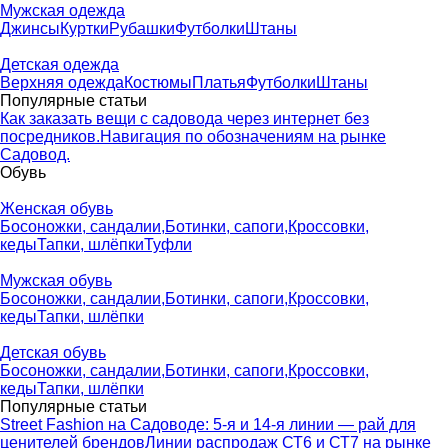
Мужская одежда
Джинсы
Куртки
Рубашки
Футболки
Штаны
Детская одежда
Верхняя одежда
Костюмы
Платья
Футболки
Штаны
Популярные статьи
Как заказать вещи с садовода через интернет без
посредников.
Навигация по обозначениям на рынке
Садовод.
Обувь
Женская обувь
Босоножки, сандалии,
Ботинки, сапоги,
Кроссовки,
кеды
Тапки, шлёпки
Туфли
Мужская обувь
Босоножки, сандалии,
Ботинки, сапоги,
Кроссовки,
кеды
Тапки, шлёпки
Детская обувь
Босоножки, сандалии,
Ботинки, сапоги,
Кроссовки,
кеды
Тапки, шлёпки
Популярные статьи
Street Fashion на Садоводе: 5-я и 14-я линии — рай для
ценителей брендов
Линии распродаж СТ6 и СТ7 на рынке