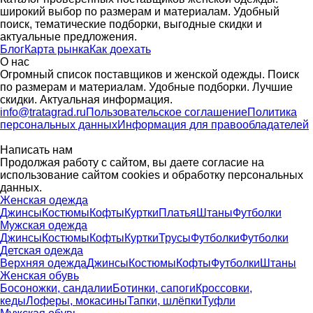
широкий выбор по размерам и материалам. Удобный
поиск, тематические подборки, выгодные скидки и
актуальные предложения.
Блог
Карта рынка
Как доехать
О нас
Огромный список поставщиков и женской одежды. Поиск
по размерам и материалам. Удобные подборки. Лучшие
скидки. Актуальная информация.
info@tratagrad.ru
Пользовательское соглашение
Политика
персональных данных
Информация для правообладателей
Написать нам
Продолжая работу с сайтом, вы даете согласие на
использование сайтом cookies и обработку персональных
данных.
Женская одежда
Джинсы
Костюмы
Кофты
Куртки
Платья
Штаны
Футболки
Мужская одежда
Джинсы
Костюмы
Кофты
Куртки
Трусы
Футболки
Футболки
Детская одежда
Верхняя одежда
Джинсы
Костюмы
Кофты
Футболки
Штаны
Женская обувь
Босоножки, сандалии
Ботинки, сапоги
Кроссовки,
кеды
Лоферы, мокасины
Тапки, шлёпки
Туфли