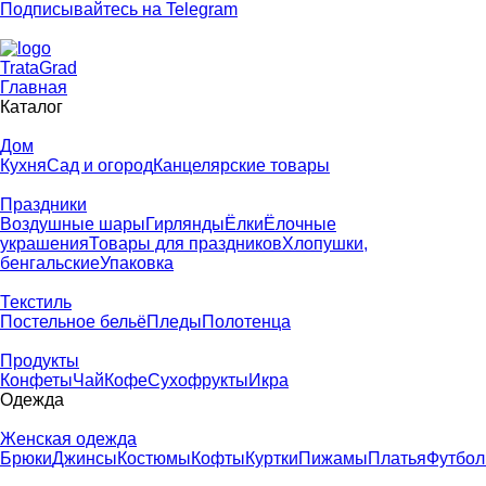
Подписывайтесь на Telegram
T
rata
G
rad
Главная
Каталог
Дом
Кухня
Сад и огород
Канцелярские товары
Праздники
Воздушные шары
Гирлянды
Ёлки
Ёлочные
украшения
Товары для праздников
Хлопушки,
бенгальские
Упаковка
Текстиль
Постельное бельё
Пледы
Полотенца
Продукты
Конфеты
Чай
Кофе
Сухофрукты
Икра
Одежда
Женская одежда
Брюки
Джинсы
Костюмы
Кофты
Куртки
Пижамы
Платья
Футбол