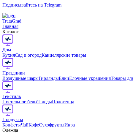
Подписывайтесь на Telegram
T
rata
G
rad
Главная
Каталог
Дом
Кухня
Сад и огород
Канцелярские товары
Праздники
Воздушные шары
Гирлянды
Ёлки
Ёлочные украшения
Товары дл
Текстиль
Постельное бельё
Пледы
Полотенца
Продукты
Конфеты
Чай
Кофе
Сухофрукты
Икра
Одежда