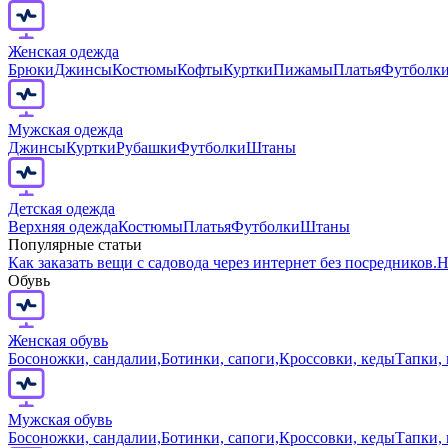
Женская одежда
Брюки
Джинсы
Костюмы
Кофты
Куртки
Пижамы
Платья
Футболк
Мужская одежда
Джинсы
Куртки
Рубашки
Футболки
Штаны
Детская одежда
Верхняя одежда
Костюмы
Платья
Футболки
Штаны
Популярные статьи
Как заказать вещи с садовода через интернет без посредников.
Н
Обувь
Женская обувь
Босоножки, сандалии,
Ботинки, сапоги,
Кроссовки, кеды
Тапки,
Мужская обувь
Босоножки, сандалии,
Ботинки, сапоги,
Кроссовки, кеды
Тапки,