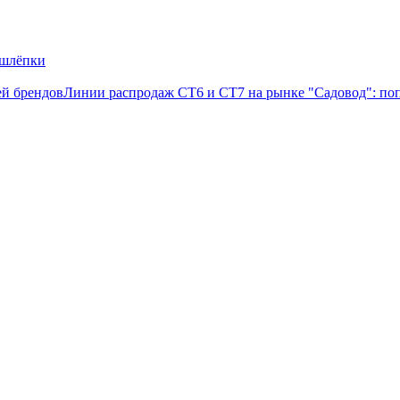
 шлёпки
лей брендов
Линии распродаж СТ6 и СТ7 на рынке "Садовод": по