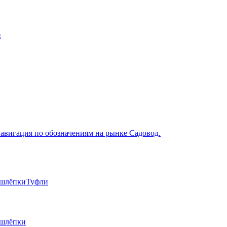
и
авигация по обозначениям на рынке Садовод.
 шлёпки
Туфли
 шлёпки