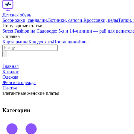
Детская обувь
Босоножки, сандалии,
Ботинки, сапоги,
Кроссовки, кеды
Тапки,
Популярные статьи
Street Fashion на Садоводе: 5-я и 14-я линии — рай для цените
Справка
Карта рынка
Как доехать
Поставщики
Блог
Главная
Каталог
Одежда
Женская одежда
Платья
элегантные женские платья
Категории