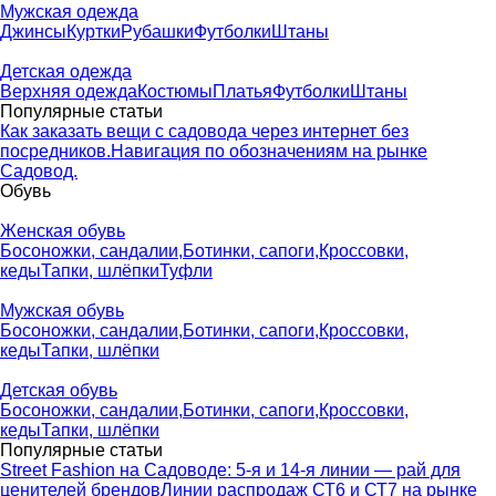
Мужская одежда
Джинсы
Куртки
Рубашки
Футболки
Штаны
Детская одежда
Верхняя одежда
Костюмы
Платья
Футболки
Штаны
Популярные статьи
Как заказать вещи с садовода через интернет без
посредников.
Навигация по обозначениям на рынке
Садовод.
Обувь
Женская обувь
Босоножки, сандалии,
Ботинки, сапоги,
Кроссовки,
кеды
Тапки, шлёпки
Туфли
Мужская обувь
Босоножки, сандалии,
Ботинки, сапоги,
Кроссовки,
кеды
Тапки, шлёпки
Детская обувь
Босоножки, сандалии,
Ботинки, сапоги,
Кроссовки,
кеды
Тапки, шлёпки
Популярные статьи
Street Fashion на Садоводе: 5-я и 14-я линии — рай для
ценителей брендов
Линии распродаж СТ6 и СТ7 на рынке