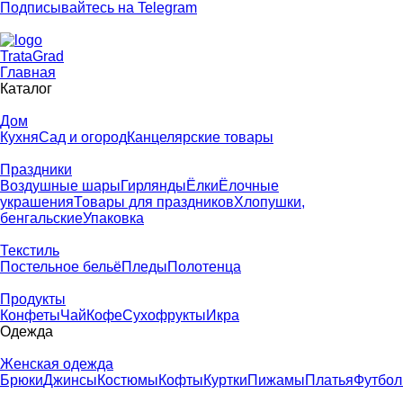
Подписывайтесь на Telegram
T
rata
G
rad
Главная
Каталог
Дом
Кухня
Сад и огород
Канцелярские товары
Праздники
Воздушные шары
Гирлянды
Ёлки
Ёлочные
украшения
Товары для праздников
Хлопушки,
бенгальские
Упаковка
Текстиль
Постельное бельё
Пледы
Полотенца
Продукты
Конфеты
Чай
Кофе
Сухофрукты
Икра
Одежда
Женская одежда
Брюки
Джинсы
Костюмы
Кофты
Куртки
Пижамы
Платья
Футбол