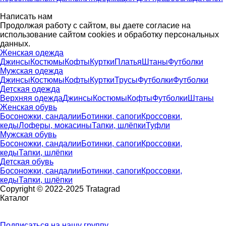
Написать нам
Продолжая работу с сайтом, вы даете согласие на
использование сайтом cookies и обработку персональных
данных.
Женская одежда
Джинсы
Костюмы
Кофты
Куртки
Платья
Штаны
Футболки
Мужская одежда
Джинсы
Костюмы
Кофты
Куртки
Трусы
Футболки
Футболки
Детская одежда
Верхняя одежда
Джинсы
Костюмы
Кофты
Футболки
Штаны
Женская обувь
Босоножки, сандалии
Ботинки, сапоги
Кроссовки,
кеды
Лоферы, мокасины
Тапки, шлёпки
Туфли
Мужская обувь
Босоножки, сандалии
Ботинки, сапоги
Кроссовки,
кеды
Тапки, шлёпки
Детская обувь
Босоножки, сандалии
Ботинки, сапоги
Кроссовки,
кеды
Тапки, шлёпки
Copyright © 2022-2025 Tratagrad
Каталог
Подписаться
на нашу группу