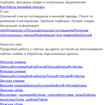
подборки, выгодные скидки и актуальные предложения.
Блог
Карта рынка
Как доехать
О нас
Огромный список поставщиков и женской одежды. Поиск по
размерам и материалам. Удобные подборки. Лучшие скидки.
Актуальная информация.
info@tratagrad.ru
Пользовательское соглашение
Политика
персональных данных
Информация для правообладателей
Написать нам
Продолжая работу с сайтом, вы даете согласие на использование
сайтом cookies и обработку персональных данных.
Женская одежда
Джинсы
Костюмы
Кофты
Куртки
Платья
Штаны
Футболки
Мужская одежда
Джинсы
Костюмы
Кофты
Куртки
Трусы
Футболки
Футболки
Детская одежда
Верхняя одежда
Джинсы
Костюмы
Кофты
Футболки
Штаны
Женская обувь
Босоножки, сандалии
Ботинки, сапоги
Кроссовки, кеды
Лоферы,
мокасины
Тапки, шлёпки
Туфли
Мужская обувь