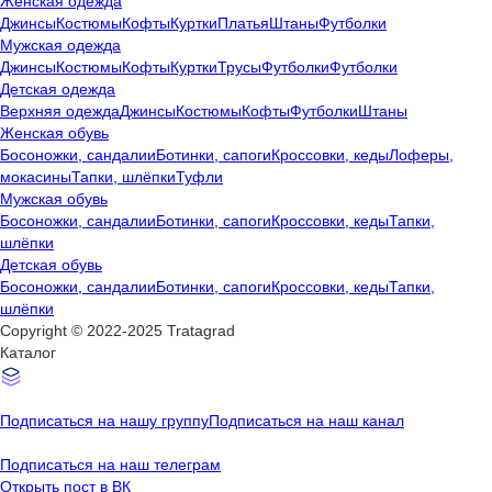
Женская одежда
Джинсы
Костюмы
Кофты
Куртки
Платья
Штаны
Футболки
Мужская одежда
Джинсы
Костюмы
Кофты
Куртки
Трусы
Футболки
Футболки
Детская одежда
Верхняя одежда
Джинсы
Костюмы
Кофты
Футболки
Штаны
Женская обувь
Босоножки, сандалии
Ботинки, сапоги
Кроссовки, кеды
Лоферы,
мокасины
Тапки, шлёпки
Туфли
Мужская обувь
Босоножки, сандалии
Ботинки, сапоги
Кроссовки, кеды
Тапки,
шлёпки
Детская обувь
Босоножки, сандалии
Ботинки, сапоги
Кроссовки, кеды
Тапки,
шлёпки
Copyright © 2022-2025 Tratagrad
Каталог
Подписаться
на нашу группу
Подписаться
на наш канал
Подписаться
на наш телеграм
Открыть
пост в ВК