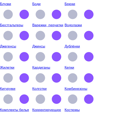
Блузки
Боди
Брюки
Бюстгальтеры
Варежки, перчатки
Водолазки
Джегенсы
Джинсы
Дублёнки
Жилетки
Кардиганы
Кепки
Кигуруми
Колготки
Комбинезоны
Комплекты белья
Корректирующее
Костюмы