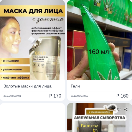
Золотые маски для лица
Гели
₽
170
₽
160
28.11.2024
218001
28.11.2024
218002