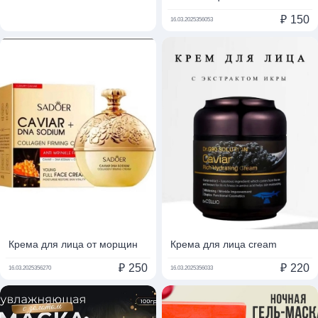
₽
150
16.03.2025
356053
Крема для лица от морщин
Крема для лица cream
₽
250
₽
220
16.03.2025
356270
16.03.2025
356033