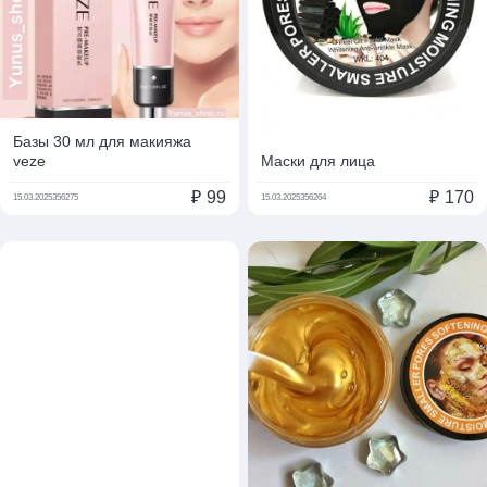
Базы 30 мл для макияжа
veze
Маски для лица
₽
99
₽
170
15.03.2025
356275
15.03.2025
356264