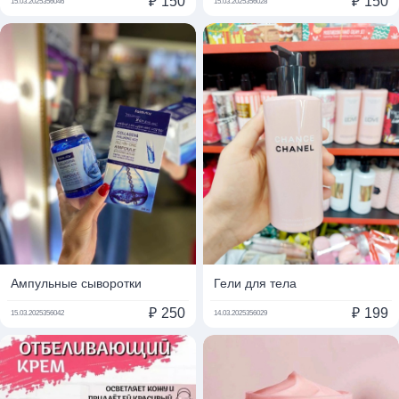
₽
150
₽
150
15.03.2025
356046
15.03.2025
356028
Ампульные сыворотки
Гели для тела
₽
250
₽
199
15.03.2025
356042
14.03.2025
356029