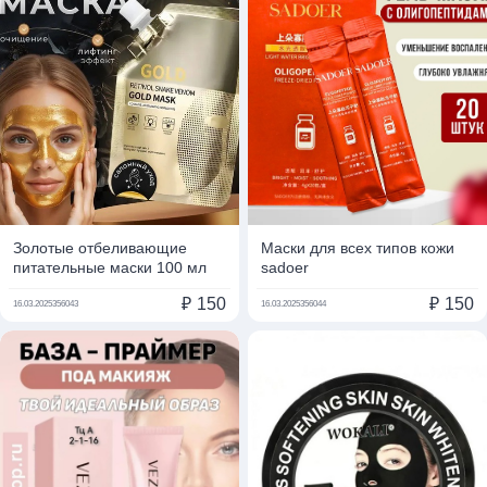
Золотые отбеливающие
Маски для всех типов кожи
питательные маски 100 мл
sadoer
₽
150
₽
150
16.03.2025
356043
16.03.2025
356044