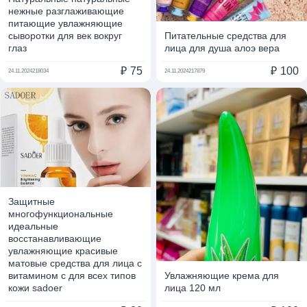
нежные разглаживающие
питающие увлажняющие
сыворотки для век вокруг
Питательные средства для
глаз
лица для душа алоэ вера
₽
75
₽
100
24.11.2024
218034
24.11.2024
217879
Защитные
многофункциональные
идеальные
восстанавливающие
увлажняющие красивые
матовые средства для лица с
витамином с для всех типов
Увлажняющие крема для
кожи sadoer
лица 120 мл