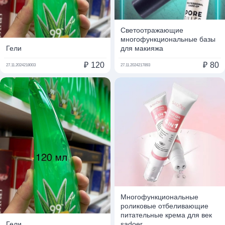
Светоотражающие
многофункциональные базы
Гели
для макияжа
₽
120
₽
80
27.11.2024
218003
27.11.2024
217893
Многофункциональные
роликовые отбеливающие
питательные крема для век
Гели
sadoer