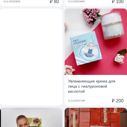
₽
80
₽
100
24.11.2024
218629
23.11.2024
218665
Увлажняющие крема для
лица с гиалуроновой
кислотой
₽
200
21.11.2024
217998