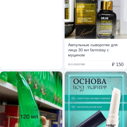
Ампульные сыворотки для
лица 30 мл farmstay с
муцином
₽
150
28.11.2024
217889