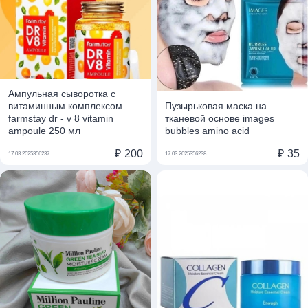
Ампульная сыворотка с
витаминным комплексом
Пузырьковая маска на
farmstay dr - v 8 vitamin
тканевой основе images
ampoule 250 мл
bubbles amino acid
₽
200
₽
35
17.03.2025
356237
17.03.2025
356238