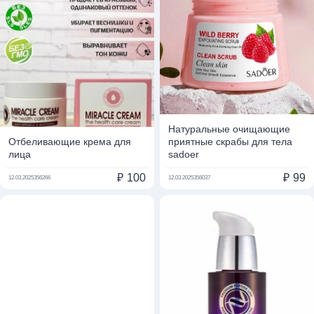
Натуральные очищающие
Отбеливающие крема для
приятные скрабы для тела
лица
sadoer
₽
100
₽
99
12.03.2025
356266
12.03.2025
356037