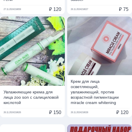
₽
120
₽
75
27.11.2024
218659
26.11.2024
218027
Крем для лица
осветляющий,
Увлажняющие крема для
увлажняющий, против
лица zoo son с салициловой
возрастной пигментации
кислотой
miracle cream whitening
₽
150
₽
120
26.11.2024
218626
26.11.2024
218028