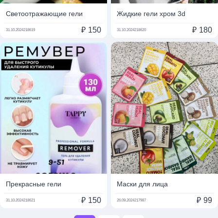
Светоотражающие гели
Жидкие гели хром 3d
₽
150
₽
180
31.10.2024
218619
31.10.2024
218620
Прекрасные гели
Маски для лица
₽
150
₽
99
31.10.2024
218621
26.09.2024
217987