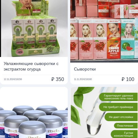
Увлажняющие сыворотки с
экстрактом огурца
Сыворотки
₽
350
₽
100
12.11.2024
218156
11.11.2024
218160