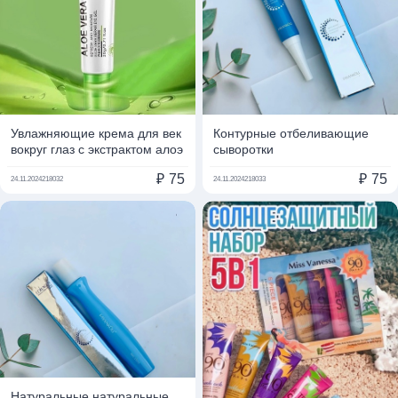
Увлажняющие крема для век
Контурные отбеливающие
вокруг глаз с экстрактом алоэ
сыворотки
₽
75
₽
75
24.11.2024
218032
24.11.2024
218033
Натуральные натуральные