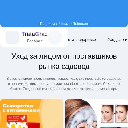
Подписывайтесь на Telegram
T
rata
G
rad
Главная
Каталог
Красота и здоровье
Уход за л
Главная
Уход за лицом от поставщиков
рынка садовод
В этом разделе представлены товары уход за лицом с фотографиями
и ценами, которые доступны для приобретения на рынке Садовод в
Москве. Ежедневно мы обновляем каталог, включая новые товары,
которые были обнаружены в группах ВКонтакте. Мы не являемся
посредниками или продавцами, а предоставляем площадку для
продажи товаров на рынке. Если вы заинтересованы в покупке,
обратитесь к официальным посредникам или продавцам на рынке,
которых можно найти на странице товара, нажав кнопку "Заказать у
продавца".