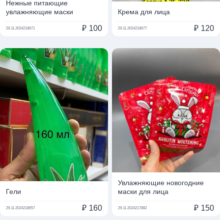
Нежные питающие
увлажняющие маски
Крема для лица
₽
100
₽
120
29.11.2024
218671
29.11.2024
218677
Увлажняющие новогодние
Гели
маски для лица
₽
160
₽
150
29.11.2024
218657
29.11.2024
217882